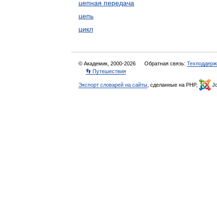
цепная передача
цепь
цикл
© Академик, 2000-2026
Обратная связь:
Техподдерж
👣 Путешествия
Экспорт словарей на сайты
, сделанные на PHP,
Jo