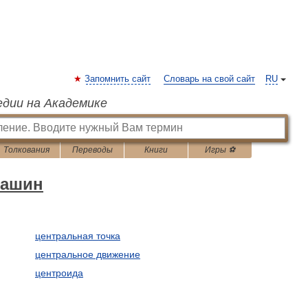
Запомнить сайт
Словарь на свой сайт
RU
едии на Академике
Толкования
Переводы
Книги
Игры ⚽
машин
центральная точка
центральное движение
центроида